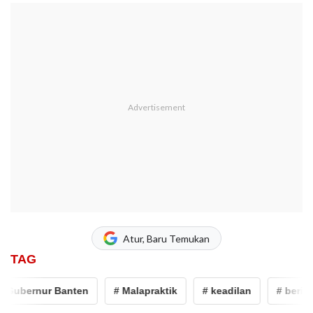
Atur, Baru Temukan
TAG
nur Banten
# Malapraktik
# keadilan
# berita banten