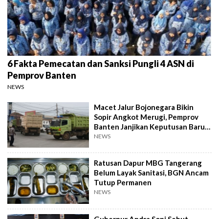
6 Fakta Pemecatan dan Sanksi Pungli 4 ASN di
Pemprov Banten
NEWS
Macet Jalur Bojonegara Bikin
Sopir Angkot Merugi, Pemprov
Banten Janjikan Keputusan Baru 4
Hari Lagi
NEWS
Ratusan Dapur MBG Tangerang
Belum Layak Sanitasi, BGN Ancam
Tutup Permanen
NEWS
Gubernur Andra Soni Sebut