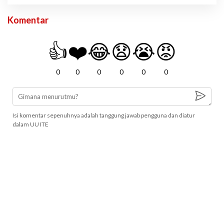
Komentar
👍
❤️
😂
😧
😭
😡
0
0
0
0
0
0
Isi komentar sepenuhnya adalah tanggung jawab pengguna dan diatur
dalam UU ITE