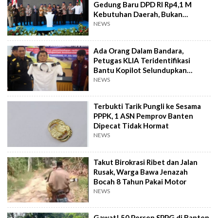
Gedung Baru DPD RI Rp4,1 M
Kebutuhan Daerah, Bukan
Senator
NEWS
Ada Orang Dalam Bandara,
Petugas KLIA Teridentifikasi
Bantu Kopilot Selundupkan
Ekstasi ke Indonesia
NEWS
Terbukti Tarik Pungli ke Sesama
PPPK, 1 ASN Pemprov Banten
Dipecat Tidak Hormat
NEWS
Takut Birokrasi Ribet dan Jalan
Rusak, Warga Bawa Jenazah
Bocah 8 Tahun Pakai Motor
NEWS
Gawat! 50 Persen SPPG di Banten