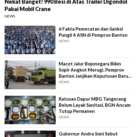
Nekat Banget! 990 Besi di Atas Trailer Digondol
Pakai Mobil Crane
NEWS
6 Fakta Pemecatan dan Sanksi
Pungli 4 ASN di Pemprov Banten
NEWS
Macet Jalur Bojonegara Bikin
Sopir Angkot Merugi, Pemprov
Banten Janjikan Keputusan Baru 4
Hari Lagi
NEWS
Ratusan Dapur MBG Tangerang
Belum Layak Sanitasi, BGN Ancam
Tutup Permanen
NEWS
Gubernur Andra Soni Sebut