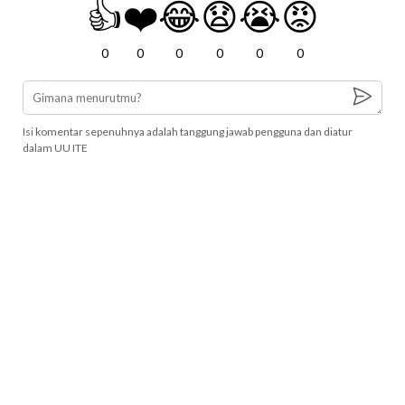
👍
❤️
😂
😧
😭
😡
0
0
0
0
0
0
Isi komentar sepenuhnya adalah tanggung jawab pengguna dan diatur
dalam UU ITE