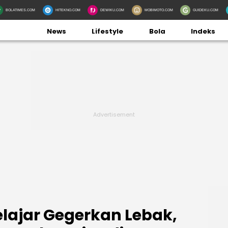
BOLATIMES.COM
HITEKNO.COM
DEWIKU.COM
MOBIMOTO.COM
GUIDEKU.COM
News
Lifestyle
Bola
Indeks
elajar Gegerkan Lebak,