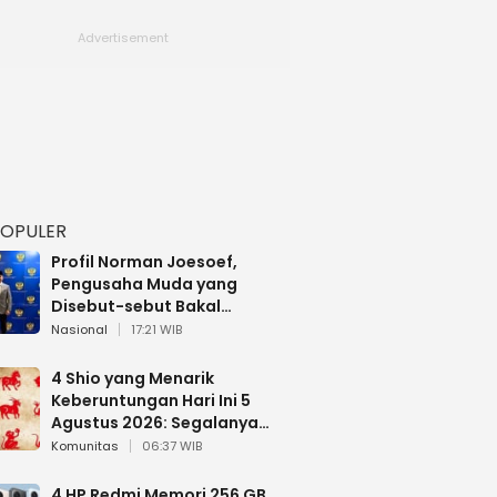
POPULER
Profil Norman Joesoef,
Pengusaha Muda yang
Disebut-sebut Bakal
Dilantik Jadi Wamenhan RI
Nasional
17:21 WIB
4 Shio yang Menarik
Keberuntungan Hari Ini 5
Agustus 2026: Segalanya
Berjalan Lancar
Komunitas
06:37 WIB
4 HP Redmi Memori 256 GB