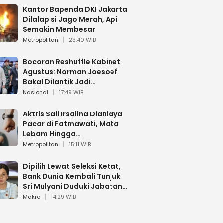
Kantor Bapenda DKI Jakarta
Dilalap si Jago Merah, Api
Semakin Membesar
Metropolitan
23:40 WIB
Bocoran Reshuffle Kabinet
Agustus: Norman Joesoef
Bakal Dilantik Jadi
Wamenhan RI
Nasional
17:49 WIB
Aktris Sali Irsalina Dianiaya
Pacar di Fatmawati, Mata
Lebam Hingga
Diselamatkan Polantas
Metropolitan
15:11 WIB
Dipilih Lewat Seleksi Ketat,
Bank Dunia Kembali Tunjuk
Sri Mulyani Duduki Jabatan
Strategis
Makro
14:29 WIB