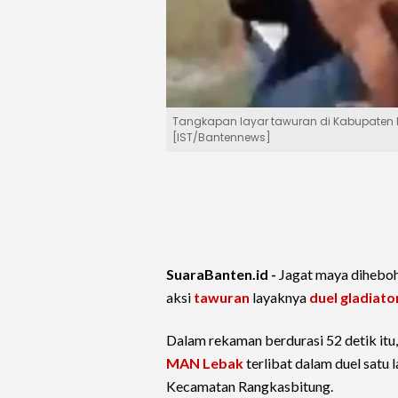
Tangkapan layar tawuran di Kabupaten Leb
[IST/Bantennews]
SuaraBanten.id -
Jagat maya dihebo
aksi
tawuran
layaknya
duel gladiato
Dalam rekaman berdurasi 52 detik itu
MAN Lebak
terlibat dalam duel satu 
Kecamatan Rangkasbitung.