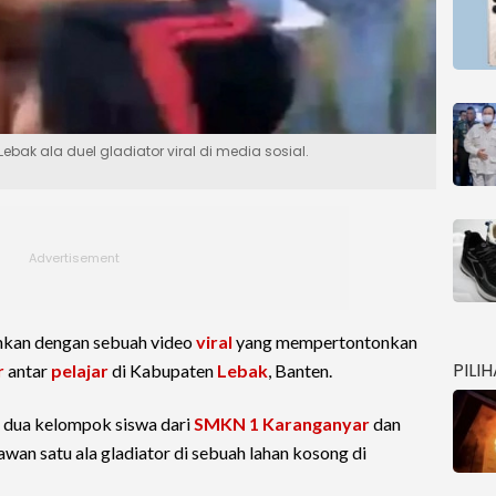
ak ala duel gladiator viral di media sosial.
hkan dengan sebuah video
viral
yang mempertontonkan
PILI
r
antar
pelajar
di Kabupaten
Lebak
, Banten.
, dua kelompok siswa dari
SMKN 1 Karanganyar
dan
lawan satu ala gladiator di sebuah lahan kosong di