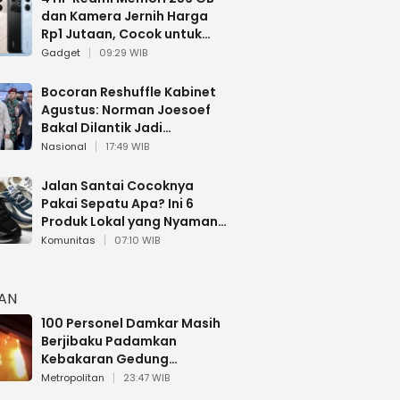
dan Kamera Jernih Harga
Rp1 Jutaan, Cocok untuk
Multitasking
Gadget
09:29 WIB
Bocoran Reshuffle Kabinet
Agustus: Norman Joesoef
Bakal Dilantik Jadi
Wamenhan RI
Nasional
17:49 WIB
Jalan Santai Cocoknya
Pakai Sepatu Apa? Ini 6
Produk Lokal yang Nyaman
Buat 17 Agustusan
Komunitas
07:10 WIB
HAN
100 Personel Damkar Masih
Berjibaku Padamkan
Kebakaran Gedung
Bapenda DKI
Metropolitan
23:47 WIB