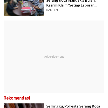
Serang Kota Mandek 5 Bulan,
Kasrim Klaim 'Setiap Laporan
Ditangani'
BANTEN
Rekomendasi
Seminggu, Polresta Serang Kota