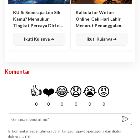
KUIS: Seberapa Leo Sih
Kalkulator Weton
Kamu? Mengukur
Online, Cek Hari Lahir
Tingkat Percaya Diri dan
Menurut Penanggalan
Karisma
Jawa
Ikuti Kuisnya ➔
Ikuti Kuisnya ➔
Komentar
👍
❤️
😂
😧
😭
😡
0
0
0
0
0
0
Isi komentar sepenuhnya adalah tanggung jawab pengguna dan diatur
dalam UU ITE