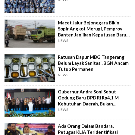
Macet Jalur Bojonegara Bikin
Sopir Angkot Merugi, Pemprov
Banten Janjikan Keputusan Baru 4
Hari Lagi
NEWS
Ratusan Dapur MBG Tangerang
Belum Layak Sanitasi, BGN Ancam
Tutup Permanen
NEWS
Gubernur Andra Soni Sebut
Gedung Baru DPD RI Rp4,1 M
Kebutuhan Daerah, Bukan
Senator
NEWS
Ada Orang Dalam Bandara,
Petugas KLIA Teridentifikasi