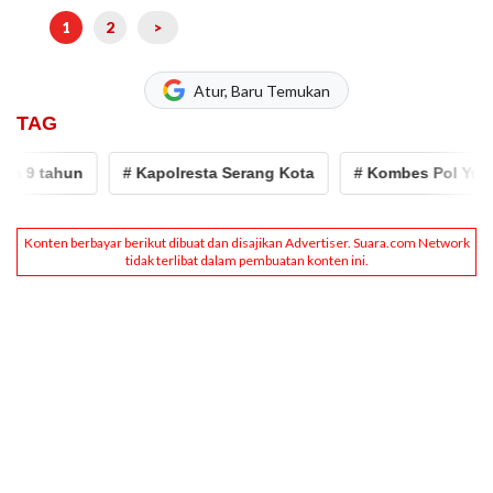
1
2
>
Atur, Baru Temukan
TAG
 tahun
# Kapolresta Serang Kota
# Kombes Pol Yudha Sa