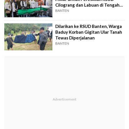
Cilograng dan Labuan di Tengah
Efisiensi
BANTEN
Dilarikan ke RSUD Banten, Warga
Baduy Korban Gigitan Ular Tanah
Tewas Diperjalanan
BANTEN