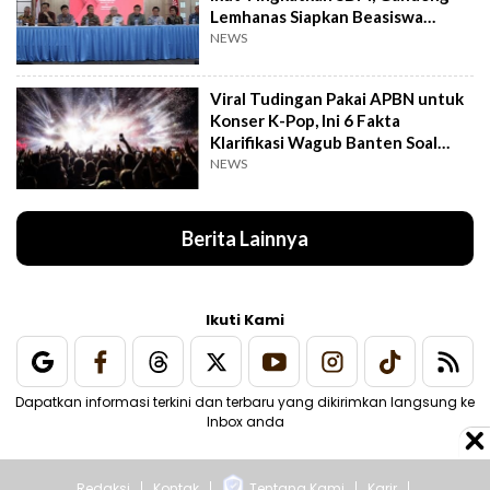
Lemhanas Siapkan Beasiswa
Hingga S3
NEWS
Viral Tudingan Pakai APBN untuk
Konser K-Pop, Ini 6 Fakta
Klarifikasi Wagub Banten Soal
Putrinya
NEWS
Berita Lainnya
Ikuti Kami
Dapatkan informasi terkini dan terbaru yang dikirimkan langsung ke
Inbox anda
Redaksi
Kontak
Tentang Kami
Karir