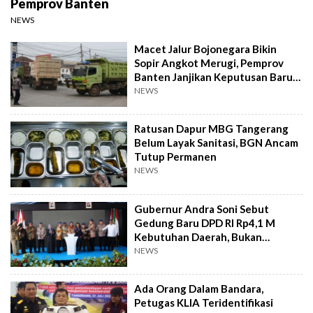
Pemprov Banten
NEWS
Macet Jalur Bojonegara Bikin
Sopir Angkot Merugi, Pemprov
Banten Janjikan Keputusan Baru 4
Hari Lagi
NEWS
Ratusan Dapur MBG Tangerang
Belum Layak Sanitasi, BGN Ancam
Tutup Permanen
NEWS
Gubernur Andra Soni Sebut
Gedung Baru DPD RI Rp4,1 M
Kebutuhan Daerah, Bukan
Senator
NEWS
Ada Orang Dalam Bandara,
Petugas KLIA Teridentifikasi