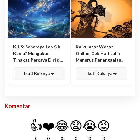
KUIS: Seberapa Leo Sih
Kalkulator Weton
Kamu? Mengukur
Online, Cek Hari Lahir
Tingkat Percaya Diri dan
Menurut Penanggalan
Karisma
Jawa
Ikuti Kuisnya ➔
Ikuti Kuisnya ➔
Komentar
👍
❤️
😂
😧
😭
😡
0
0
0
0
0
0