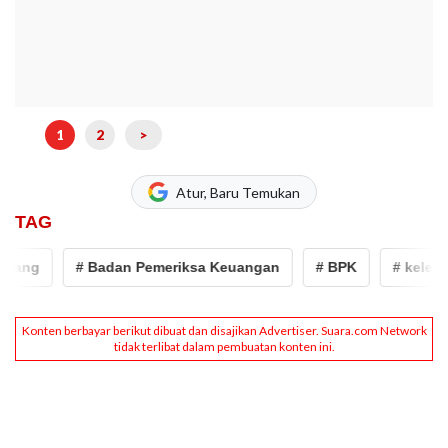
1
2
>
Atur, Baru Temukan
TAG
ang
# Badan Pemeriksa Keuangan
# BPK
# kelebiha