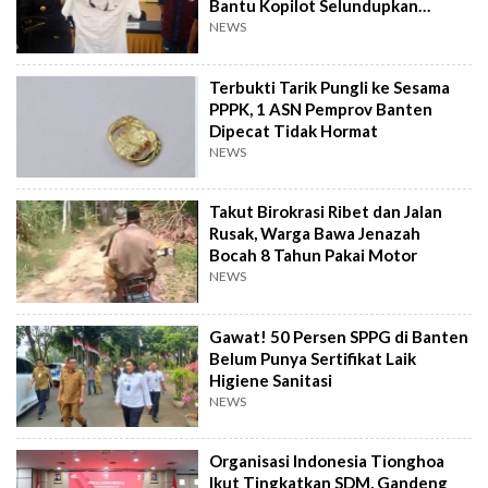
Bantu Kopilot Selundupkan
Ekstasi ke Indonesia
NEWS
Terbukti Tarik Pungli ke Sesama
PPPK, 1 ASN Pemprov Banten
Dipecat Tidak Hormat
NEWS
Takut Birokrasi Ribet dan Jalan
Rusak, Warga Bawa Jenazah
Bocah 8 Tahun Pakai Motor
NEWS
Gawat! 50 Persen SPPG di Banten
Belum Punya Sertifikat Laik
Higiene Sanitasi
NEWS
Organisasi Indonesia Tionghoa
Ikut Tingkatkan SDM, Gandeng