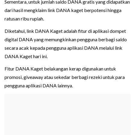
Sementara, untuk jumlah saldo DANA gratis yang didapatkan
dari hasil mengklaim link DANA kaget berpotensi hingga
ratusan ribu rupiah.
Diketahui, link DANA Kaget adalah fitur di aplikasi dompet
digital DANA yang memungkinkan pengguna berbagi saldo
secara acak kepada pengguna aplikasi DANA melalui link
DANA Kaget hari ini.
Fitur DANA Kaget belakangan kerap digunakan untuk
promosi, giveaway atau sekedar berbagi rezeki untuk para
pengguna aplikasi DANA lainnya.