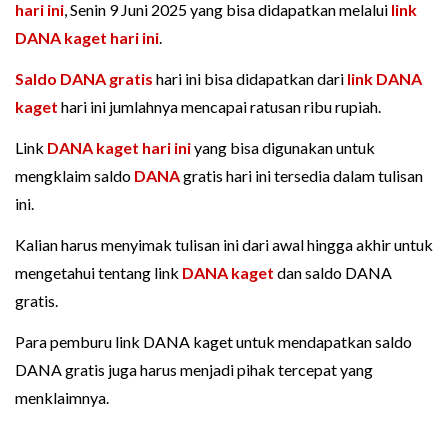
hari ini
, Senin 9 Juni 2025 yang bisa didapatkan melalui
link
DANA kaget hari ini
.
Saldo DANA gratis
hari ini bisa didapatkan dari
link DANA
kaget
hari ini jumlahnya mencapai ratusan ribu rupiah.
Link
DANA kaget hari ini
yang bisa digunakan untuk
mengklaim saldo
DANA
gratis hari ini tersedia dalam tulisan
ini.
Kalian harus menyimak tulisan ini dari awal hingga akhir untuk
mengetahui tentang link
DANA kaget
dan saldo DANA
gratis.
Para pemburu link DANA kaget untuk mendapatkan saldo
DANA gratis juga harus menjadi pihak tercepat yang
menklaimnya.