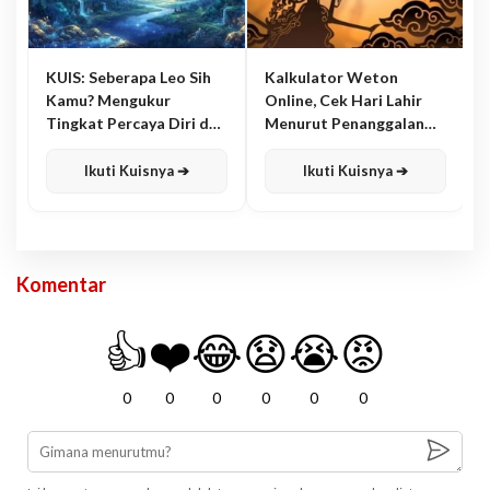
KUIS: Seberapa Leo Sih
Kalkulator Weton
Kamu? Mengukur
Online, Cek Hari Lahir
Tingkat Percaya Diri dan
Menurut Penanggalan
Karisma
Jawa
Ikuti Kuisnya ➔
Ikuti Kuisnya ➔
Komentar
👍
❤️
😂
😧
😭
😡
0
0
0
0
0
0