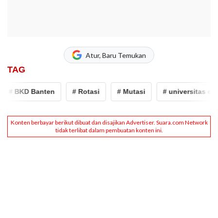
Atur, Baru Temukan
TAG
# BKD Banten
# Rotasi
# Mutasi
# universitas esa u