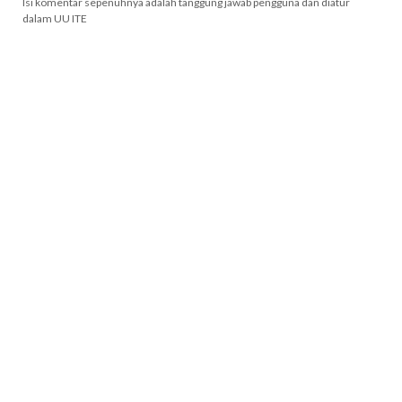
Isi komentar sepenuhnya adalah tanggung jawab pengguna dan diatur
dalam UU ITE