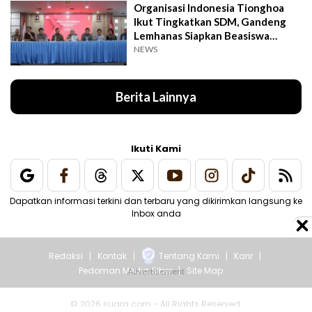
Organisasi Indonesia Tionghoa
Ikut Tingkatkan SDM, Gandeng
Lemhanas Siapkan Beasiswa
Hingga S3
NEWS
Berita Lainnya
Ikuti Kami
Dapatkan informasi terkini dan terbaru yang dikirimkan langsung ke
Inbox anda
Redaksi
Kontak
Tentang Kami
Karir
Pedoman Media Siber
Site Map
© 2026 suara.com - All Rights Reserved.