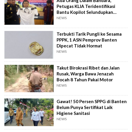
Ada Orang Dalam Bandara,
Petugas KLIA Teridentifikasi
Bantu Kopilot Selundupkan
Ekstasi ke Indonesia
NEWS
Terbukti Tarik Pungli ke Sesama
PPPK, 1 ASN Pemprov Banten
Dipecat Tidak Hormat
NEWS
Takut Birokrasi Ribet dan Jalan
Rusak, Warga Bawa Jenazah
Bocah 8 Tahun Pakai Motor
NEWS
Gawat! 50 Persen SPPG di Banten
Belum Punya Sertifikat Laik
Higiene Sanitasi
NEWS