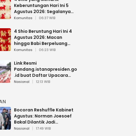
Keberuntungan Hari Ini 5
Agustus 2026: Segalanya
Berjalan Lancar
Komunitas
06:37 WIB
4 Shio Beruntung Hari Ini 4
Agustus 2026: Macan
hingga Babi Berpeluang
Dapat Kabar Baik
Komunitas
06:23 WIB
Link Resmi
Pandang.istanapresiden.go
.id buat Daftar Upacara
Bendera HUT RI di Istana
Nasional
12:13 WIB
Negara
HAN
Bocoran Reshuffle Kabinet
Agustus: Norman Joesoef
Bakal Dilantik Jadi
Wamenhan RI
Nasional
17:49 WIB