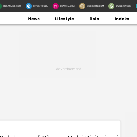
BOLATIMES.COM
HITEKNO.COM
DEWIKU.COM
MOBIMOTO.COM
GUIDEKU.COM
News
Lifestyle
Bola
Indeks