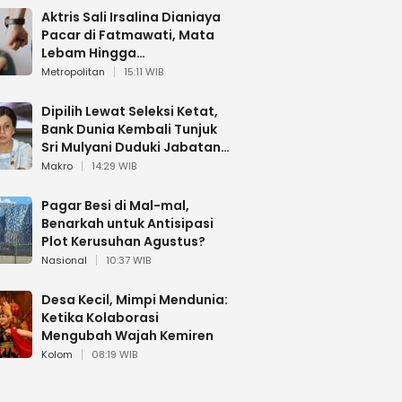
Aktris Sali Irsalina Dianiaya
Pacar di Fatmawati, Mata
Lebam Hingga
Diselamatkan Polantas
Metropolitan
15:11 WIB
Dipilih Lewat Seleksi Ketat,
Bank Dunia Kembali Tunjuk
Sri Mulyani Duduki Jabatan
Strategis
Makro
14:29 WIB
Pagar Besi di Mal-mal,
Benarkah untuk Antisipasi
Plot Kerusuhan Agustus?
Nasional
10:37 WIB
Desa Kecil, Mimpi Mendunia:
Ketika Kolaborasi
Mengubah Wajah Kemiren
Kolom
08:19 WIB