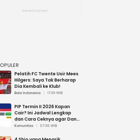
POPULER
Pelatih FC Twente Usir Mees
Hilgers: Saya Tak Berharap
Dia Kembali ke Klub!
Bola Indonesia
17:39 WIB
PIP Termin II 2026 Kapan
Cair? Ini Jadwal Lengkap
dan Cara Ceknya agar Dana
Tidak Hangus!
Komunitas
07:36 WIB
4 Shio yang Menarik