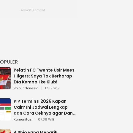
POPULER
Pelatih FC Twente Usir Mees
Hilgers: Saya Tak Berharap
Dia Kembali ke Klub!
Bola Indonesia
17:39 WIB
PIP Termin II 2026 Kapan
Cair? Ini Jadwal Lengkap
dan Cara Ceknya agar Dana
Tidak Hangus!
Komunitas
07:36 WIB
4 Shio yang Menarik