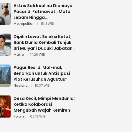
Aktris Sali Irsalina Dianiaya
Pacar di Fatmawati, Mata
Lebam Hingga
Diselamatkan Polantas
Metropolitan
15:11 WIB
Dipilih Lewat Seleksi Ketat,
Bank Dunia Kembali Tunjuk
Sri Mulyani Duduki Jabatan
Strategis
Makro
14:29 WIB
Pagar Besi di Mal-mal,
Benarkah untuk Antisipasi
Plot Kerusuhan Agustus?
Nasional
10:37 WIB
Desa Kecil, Mimpi Mendunia:
Ketika Kolaborasi
Mengubah Wajah Kemiren
Kolom
08:19 WIB