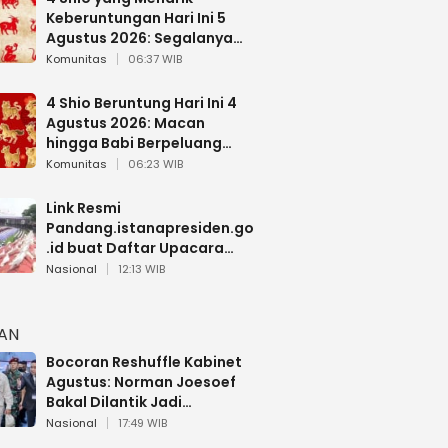
Keberuntungan Hari Ini 5
Agustus 2026: Segalanya
Berjalan Lancar
Komunitas
06:37 WIB
4 Shio Beruntung Hari Ini 4
Agustus 2026: Macan
hingga Babi Berpeluang
Dapat Kabar Baik
Komunitas
06:23 WIB
Link Resmi
Pandang.istanapresiden.go
.id buat Daftar Upacara
Bendera HUT RI di Istana
Nasional
12:13 WIB
Negara
HAN
Bocoran Reshuffle Kabinet
Agustus: Norman Joesoef
Bakal Dilantik Jadi
Wamenhan RI
Nasional
17:49 WIB