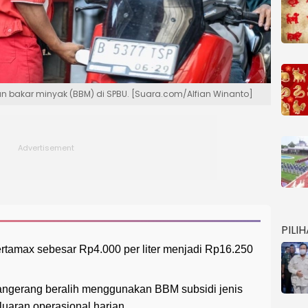
 bakar minyak (BBM) di SPBU. [Suara.com/Alfian Winanto]
PILI
rtamax sebesar Rp4.000 per liter menjadi Rp16.250
angerang beralih menggunakan BBM subsidi jenis
luaran operasional harian.