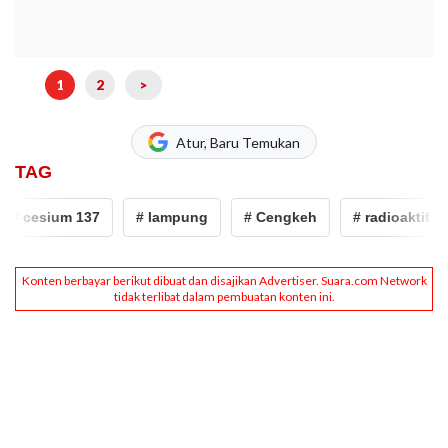
1
2
>
Atur, Baru Temukan
TAG
# cesium 137
# lampung
# Cengkeh
# radioaktif