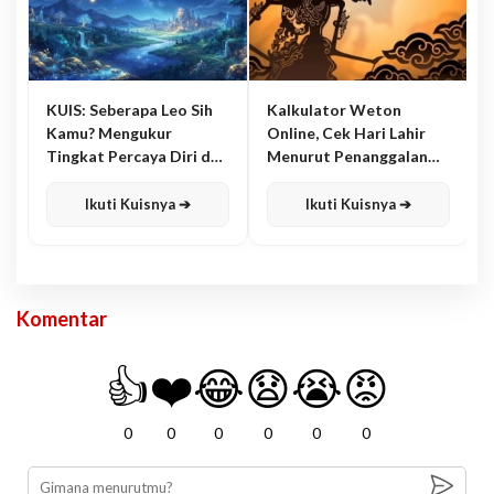
KUIS: Seberapa Leo Sih
Kalkulator Weton
Kamu? Mengukur
Online, Cek Hari Lahir
Tingkat Percaya Diri dan
Menurut Penanggalan
Karisma
Jawa
Ikuti Kuisnya ➔
Ikuti Kuisnya ➔
Komentar
👍
❤️
😂
😧
😭
😡
0
0
0
0
0
0