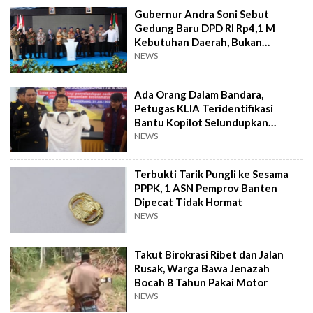
Gubernur Andra Soni Sebut
Gedung Baru DPD RI Rp4,1 M
Kebutuhan Daerah, Bukan
Senator
NEWS
Ada Orang Dalam Bandara,
Petugas KLIA Teridentifikasi
Bantu Kopilot Selundupkan
Ekstasi ke Indonesia
NEWS
Terbukti Tarik Pungli ke Sesama
PPPK, 1 ASN Pemprov Banten
Dipecat Tidak Hormat
NEWS
Takut Birokrasi Ribet dan Jalan
Rusak, Warga Bawa Jenazah
Bocah 8 Tahun Pakai Motor
NEWS