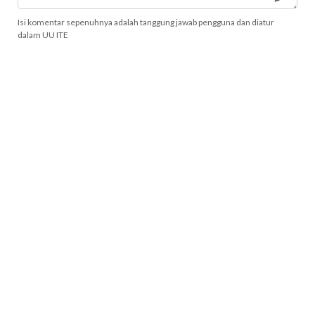
Isi komentar sepenuhnya adalah tanggung jawab pengguna dan diatur
dalam UU ITE