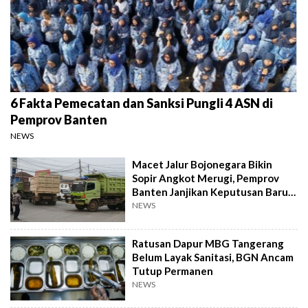
6 Fakta Pemecatan dan Sanksi Pungli 4 ASN di
Pemprov Banten
NEWS
Macet Jalur Bojonegara Bikin
Sopir Angkot Merugi, Pemprov
Banten Janjikan Keputusan Baru 4
Hari Lagi
NEWS
Ratusan Dapur MBG Tangerang
Belum Layak Sanitasi, BGN Ancam
Tutup Permanen
NEWS