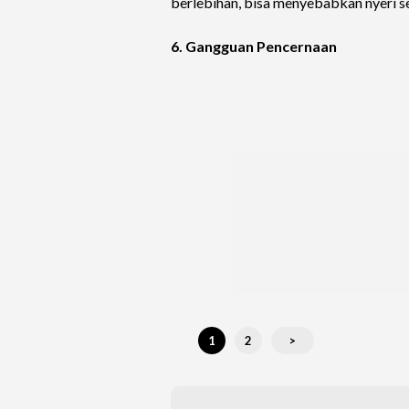
berlebihan, bisa menyebabkan nyeri s
6. Gangguan Pencernaan
1
2
>