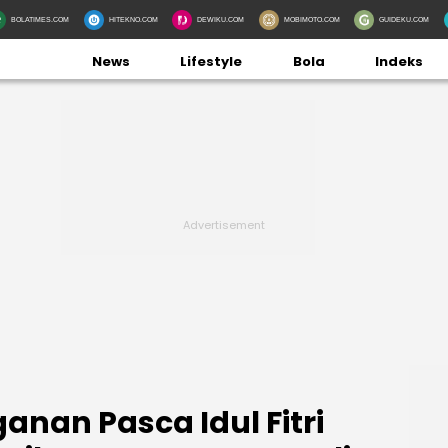
BOLATIMES.COM
HITEKNO.COM
DEWIKU.COM
MOBIMOTO.COM
GUIDEKU.COM
News
Lifestyle
Bola
Indeks
anan Pasca Idul Fitri