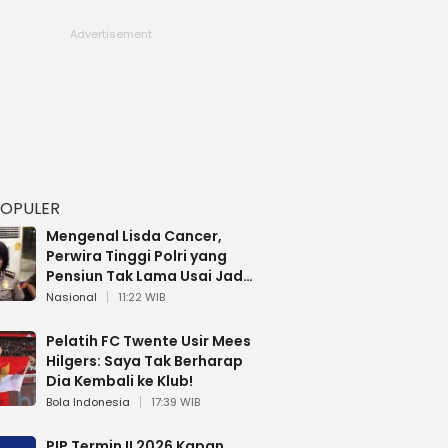
POPULER
Mengenal Lisda Cancer,
Perwira Tinggi Polri yang
Pensiun Tak Lama Usai Jadi
Brigjen
Nasional
11:22 WIB
Pelatih FC Twente Usir Mees
Hilgers: Saya Tak Berharap
Dia Kembali ke Klub!
Bola Indonesia
17:39 WIB
PIP Termin II 2026 Kapan