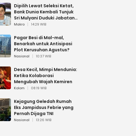
Dipilih Lewat Seleksi Ketat,
Bank Dunia Kembali Tunjuk
Sri Mulyani Duduki Jabatan
Strategis
Makro
14:29 WIB
Pagar Besi di Mal-mal,
Benarkah untuk Antisipasi
Plot Kerusuhan Agustus?
Nasional
10:37 WIB
Desa Kecil, Mimpi Mendunia:
Ketika Kolaborasi
Mengubah Wajah Kemiren
Kolom
08:19 WIB
Kejagung Geledah Rumah
Eks Jampidsus Febrie yang
Pernah Dijaga TNI
Nasional
13:26 WIB