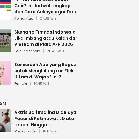
Cair? Ini Jadwal Lengkap
dan Cara Ceknya agar Dana
Tidak Hangus!
Komunitas
07:36 WIB
Skenario Timnas Indonesia
Jika Imbang atau Kalah dari
Vietnam di Piala AFF 2026
Bola Indonesia
20:49 WIB
Sunscreen Apa yang Bagus
untuk Menghilangkan Flek
Hitam di Wajah? Ini 3
Rekomendasi sesuai Review
Female
14:45 WIB
HAN
Aktris Sali Irsalina Dianiaya
Pacar di Fatmawati, Mata
Lebam Hingga
Diselamatkan Polantas
Metropolitan
15:11 WIB