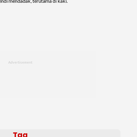
endi mendadak, terutama di kaki.
Tag