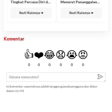
Tingkat Percaya Diri dan
Menurut Penanggalan
Karisma
Jawa
Ikuti Kuisnya ➔
Ikuti Kuisnya ➔
Komentar
👍
❤️
😂
😧
😭
😡
0
0
0
0
0
0
Isi komentar sepenuhnya adalah tanggung jawab pengguna dan diatur
dalam UU ITE