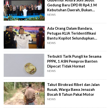
Gubernur Andra Soni Sebut
Gedung Baru DPD RI Rp4,1 M
Kebutuhan Daerah, Bukan
Senator
NEWS
Ada Orang Dalam Bandara,
Petugas KLIA Teridentifikasi
Bantu Kopilot Selundupkan
Ekstasi ke Indonesia
NEWS
Terbukti Tarik Pungli ke Sesama
PPPK, 1 ASN Pemprov Banten
Dipecat Tidak Hormat
NEWS
Takut Birokrasi Ribet dan Jalan
Rusak, Warga Bawa Jenazah
Bocah 8 Tahun Pakai Motor
NEWS