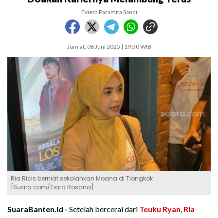
Eviera Paramita Sandi
Jum'at, 06 Juni 2025 | 19:30 WIB
Ria Ricis berniat sekolahkan Moana di Tiongkok
[Suara.com/Tiara Rosana]
SuaraBanten.id -
Setelah bercerai dari
Teuku Ryan
,
Ria