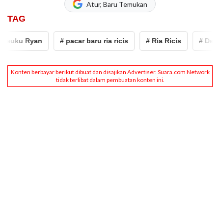
Atur, Baru Temukan
TAG
euku Ryan
# pacar baru ria ricis
# Ria Ricis
# Denny