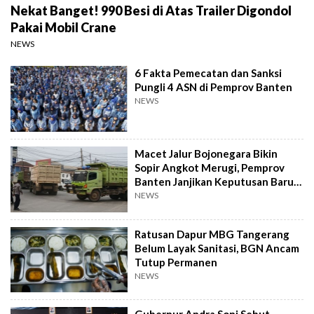
Nekat Banget! 990 Besi di Atas Trailer Digondol
Pakai Mobil Crane
NEWS
6 Fakta Pemecatan dan Sanksi
Pungli 4 ASN di Pemprov Banten
NEWS
Macet Jalur Bojonegara Bikin
Sopir Angkot Merugi, Pemprov
Banten Janjikan Keputusan Baru 4
Hari Lagi
NEWS
Ratusan Dapur MBG Tangerang
Belum Layak Sanitasi, BGN Ancam
Tutup Permanen
NEWS