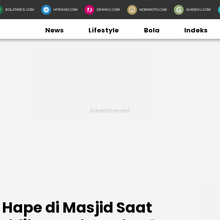
BOLATIMES.COM
HITEKNO.COM
DEWIKU.COM
MOBIMOTO.COM
GUIDEKU.COM
News
Lifestyle
Bola
Indeks
g Hape di Masjid Saat