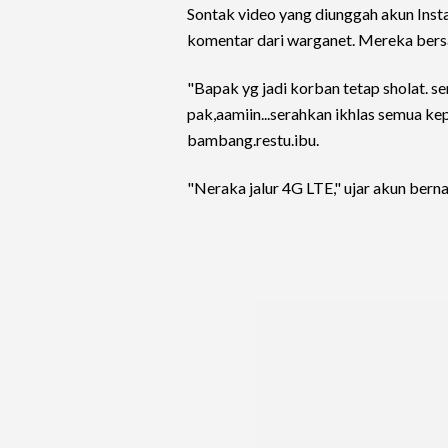
Sontak video yang diunggah akun In
komentar dari warganet. Mereka bers
"Bapak yg jadi korban tetap sholat. s
pak,aamiin...serahkan ikhlas semua ke
bambang.restu.ibu.
"Neraka jalur 4G LTE," ujar akun berna