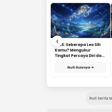
❮
KUIS: Seberapa Leo Sih
Kamu? Mengukur
Tingkat Percaya Diri dan
Karisma
Ikuti Kuisnya ➔
Ikuti berita 