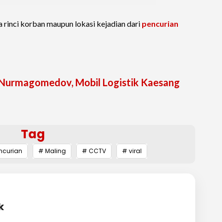
a rinci korban maupun lokasi kejadian dari
pencurian
b Nurmagomedov, Mobil Logistik Kaesang
Tag
ncurian
# Maling
# CCTV
# viral
k