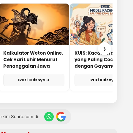
❯
Kalkulator Weton Online,
KUIS: Kacamata Apa
Cek Hari Lahir Menurut
yang Paling Cocok
Penanggalan Jawa
dengan Gayamu?
Ikuti Kuisnya ➔
Ikuti Kuisnya ➔
terkini Suara.com di: