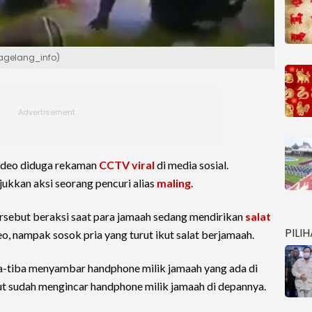
agelang_info)
ideo diduga rekaman
CCTV
viral
di media sosial.
ukkan aksi seorang pencuri alias
maling
.
ersebut beraksi saat para jamaah sedang mendirikan
salat
PILI
o, nampak sosok pria yang turut ikut salat berjamaah.
iba-tiba menyambar handphone milik jamaah yang ada di
ut sudah mengincar handphone milik jamaah di depannya.