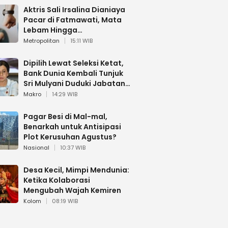
Aktris Sali Irsalina Dianiaya
Pacar di Fatmawati, Mata
Lebam Hingga
Diselamatkan Polantas
Metropolitan
15:11 WIB
Dipilih Lewat Seleksi Ketat,
Bank Dunia Kembali Tunjuk
Sri Mulyani Duduki Jabatan
Strategis
Makro
14:29 WIB
Pagar Besi di Mal-mal,
Benarkah untuk Antisipasi
Plot Kerusuhan Agustus?
Nasional
10:37 WIB
Desa Kecil, Mimpi Mendunia:
Ketika Kolaborasi
Mengubah Wajah Kemiren
Kolom
08:19 WIB