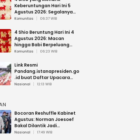
Keberuntungan Hari Ini 5
Agustus 2026: Segalanya
Berjalan Lancar
Komunitas
06:37 WIB
4 Shio Beruntung Hari Ini 4
Agustus 2026: Macan
hingga Babi Berpeluang
Dapat Kabar Baik
Komunitas
06:23 WIB
Link Resmi
Pandang.istanapresiden.go
.id buat Daftar Upacara
Bendera HUT RI di Istana
Nasional
12:13 WIB
Negara
HAN
Bocoran Reshuffle Kabinet
Agustus: Norman Joesoef
Bakal Dilantik Jadi
Wamenhan RI
Nasional
17:49 WIB