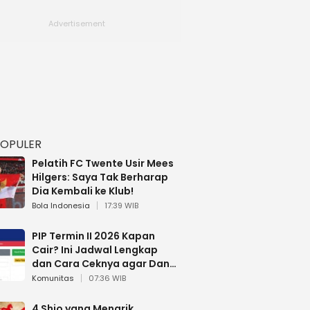
POPULER
Pelatih FC Twente Usir Mees
Hilgers: Saya Tak Berharap
Dia Kembali ke Klub!
Bola Indonesia
17:39 WIB
PIP Termin II 2026 Kapan
Cair? Ini Jadwal Lengkap
dan Cara Ceknya agar Dana
Tidak Hangus!
Komunitas
07:36 WIB
4 Shio yang Menarik