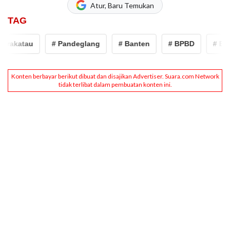
Atur, Baru Temukan
TAG
akatau
# Pandeglang
# Banten
# BPBD
# Erup