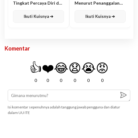
Tingkat Percaya Diri dan
Menurut Penanggalan
Karisma
Jawa
Ikuti Kuisnya ➔
Ikuti Kuisnya ➔
Komentar
👍
❤️
😂
😧
😭
😡
0
0
0
0
0
0
Isi komentar sepenuhnya adalah tanggung jawab pengguna dan diatur
dalam UU ITE