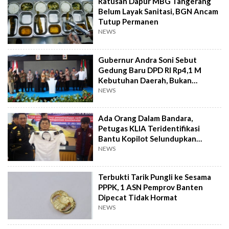
Ratusan Dapur MBG Tangerang
Belum Layak Sanitasi, BGN Ancam
Tutup Permanen
NEWS
Gubernur Andra Soni Sebut
Gedung Baru DPD RI Rp4,1 M
Kebutuhan Daerah, Bukan
Senator
NEWS
Ada Orang Dalam Bandara,
Petugas KLIA Teridentifikasi
Bantu Kopilot Selundupkan
Ekstasi ke Indonesia
NEWS
Terbukti Tarik Pungli ke Sesama
PPPK, 1 ASN Pemprov Banten
Dipecat Tidak Hormat
NEWS