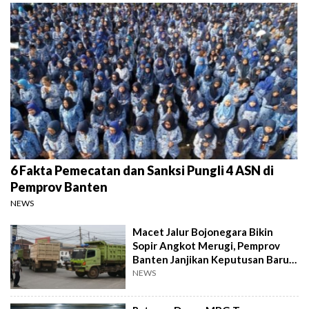
6 Fakta Pemecatan dan Sanksi Pungli 4 ASN di
Pemprov Banten
NEWS
Macet Jalur Bojonegara Bikin
Sopir Angkot Merugi, Pemprov
Banten Janjikan Keputusan Baru 4
Hari Lagi
NEWS