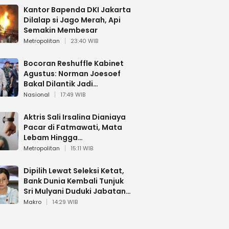
Kantor Bapenda DKI Jakarta
Dilalap si Jago Merah, Api
Semakin Membesar
Metropolitan
23:40 WIB
Bocoran Reshuffle Kabinet
Agustus: Norman Joesoef
Bakal Dilantik Jadi
Wamenhan RI
Nasional
17:49 WIB
Aktris Sali Irsalina Dianiaya
Pacar di Fatmawati, Mata
Lebam Hingga
Diselamatkan Polantas
Metropolitan
15:11 WIB
Dipilih Lewat Seleksi Ketat,
Bank Dunia Kembali Tunjuk
Sri Mulyani Duduki Jabatan
Strategis
Makro
14:29 WIB