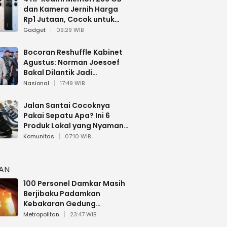
dan Kamera Jernih Harga
Rp1 Jutaan, Cocok untuk
Multitasking
Gadget
09:29 WIB
Bocoran Reshuffle Kabinet
Agustus: Norman Joesoef
Bakal Dilantik Jadi
Wamenhan RI
Nasional
17:49 WIB
Jalan Santai Cocoknya
Pakai Sepatu Apa? Ini 6
Produk Lokal yang Nyaman
Buat 17 Agustusan
Komunitas
07:10 WIB
HAN
100 Personel Damkar Masih
Berjibaku Padamkan
Kebakaran Gedung
Bapenda DKI
Metropolitan
23:47 WIB