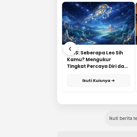
❮
KUIS: Seberapa Leo Sih
Kamu? Mengukur
Tingkat Percaya Diri dan
Karisma
Ikuti Kuisnya ➔
Ikuti berita 