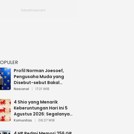
POPULER
Profil Norman Joesoef,
Pengusaha Muda yang
Disebut-sebut Bakal
Dilantik Jadi Wamenhan RI
Nasional
17:21 WIB
4 Shio yang Menarik
Keberuntungan Hari Ini 5
Agustus 2026: Segalanya
Berjalan Lancar
Komunitas
06:37 WIB
4 HP Redmi Memori 256 GB