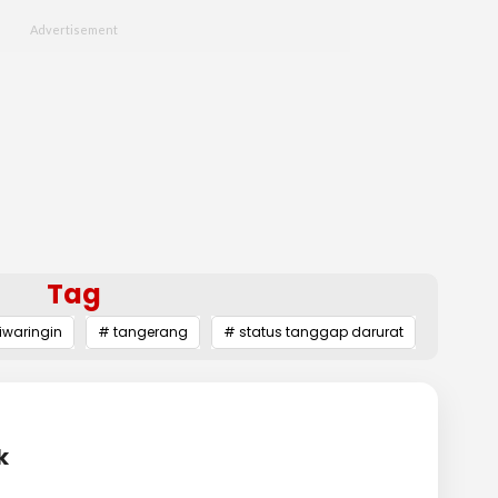
Tag
iwaringin
# tangerang
# status tanggap darurat
k