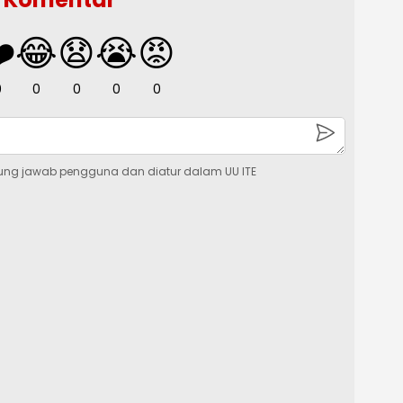
️
😂
😧
😭
😡
0
0
0
0
0
ung jawab pengguna dan diatur dalam UU ITE