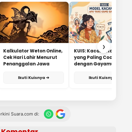
❯
Kalkulator Weton Online,
KUIS: Kacamata Apa
Cek Hari Lahir Menurut
yang Paling Cocok
Penanggalan Jawa
dengan Gayamu?
Ikuti Kuisnya ➔
Ikuti Kuisnya ➔
terkini Suara.com di:
Komentar