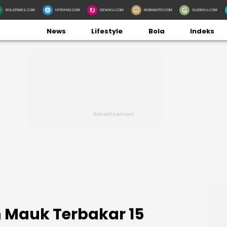
BOLATIMES.COM
HITEKNO.COM
DEWIKU.COM
MOBIMOTO.COM
GUIDEKU.COM
News
Lifestyle
Bola
Indeks
n Mauk Terbakar 15