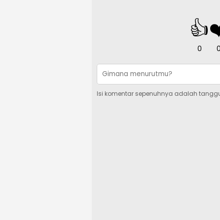
👍
❤
0
Isi komentar sepenuhnya adalah tangg