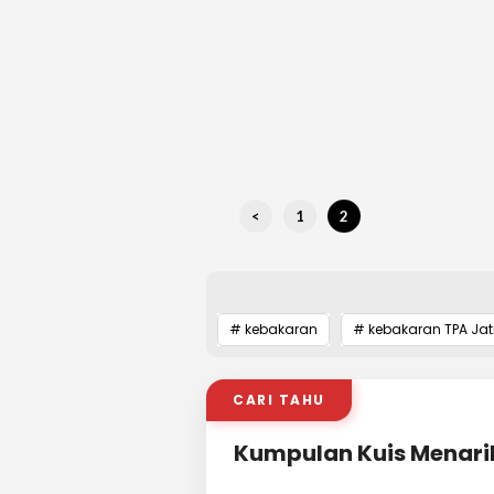
<
1
2
# kebakaran
# kebakaran TPA Jat
CARI TAHU
Kumpulan Kuis Menari