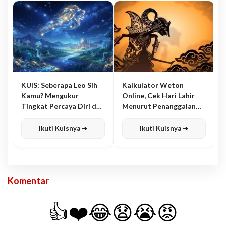
KUIS: Seberapa Leo Sih
Kalkulator Weton
Kamu? Mengukur
Online, Cek Hari Lahir
Tingkat Percaya Diri dan
Menurut Penanggalan
Karisma
Jawa
Ikuti Kuisnya ➔
Ikuti Kuisnya ➔
Komentar
👍
❤️
😂
😧
😭
😡