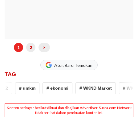
1
2
>
Atur, Baru Temukan
TAG
K2
# umkm
# ekonomi
# WKND Market
# WKND M