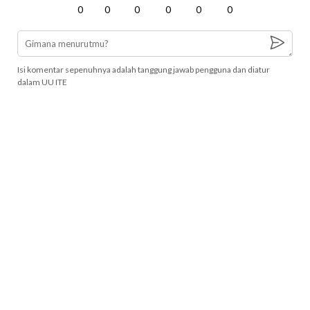
0
0
0
0
0
0
Isi komentar sepenuhnya adalah tanggung jawab pengguna dan diatur
dalam UU ITE