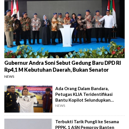
Gubernur Andra Soni Sebut Gedung Baru DPD RI
Rp4,1 M Kebutuhan Daerah, Bukan Senator
NEWS
Ada Orang Dalam Bandara,
Petugas KLIA Teridentifikasi
Bantu Kopilot Selundupkan
Ekstasi ke Indonesia
NEWS
Terbukti Tarik Pungli ke Sesama
PPPK, 1 ASN Pemprov Banten