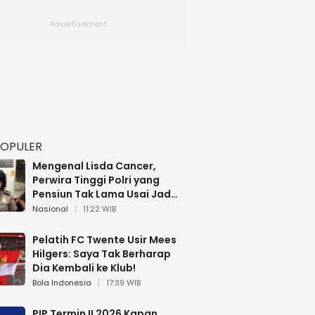
POPULER
Mengenal Lisda Cancer,
Perwira Tinggi Polri yang
Pensiun Tak Lama Usai Jadi
Brigjen
Nasional
11:22 WIB
Pelatih FC Twente Usir Mees
Hilgers: Saya Tak Berharap
Dia Kembali ke Klub!
Bola Indonesia
17:39 WIB
PIP Termin II 2026 Kapan