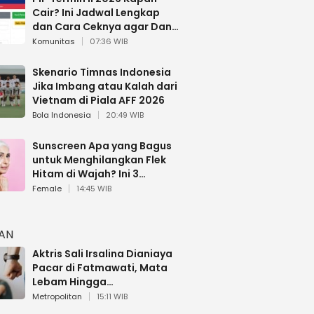
Cair? Ini Jadwal Lengkap
dan Cara Ceknya agar Dana
Tidak Hangus!
Komunitas
07:36 WIB
Skenario Timnas Indonesia
Jika Imbang atau Kalah dari
Vietnam di Piala AFF 2026
Bola Indonesia
20:49 WIB
Sunscreen Apa yang Bagus
untuk Menghilangkan Flek
Hitam di Wajah? Ini 3
Rekomendasi sesuai Review
Female
14:45 WIB
HAN
Aktris Sali Irsalina Dianiaya
Pacar di Fatmawati, Mata
Lebam Hingga
Diselamatkan Polantas
Metropolitan
15:11 WIB