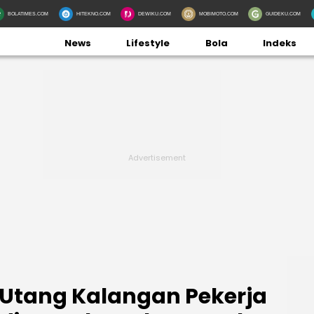
BOLATIMES.COM
HITEKNO.COM
DEWIKU.COM
MOBIMOTO.COM
GUIDEKU.COM
News
Lifestyle
Bola
Indeks
n Utang Kalangan Pekerja