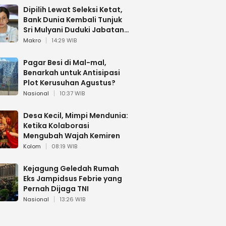
Dipilih Lewat Seleksi Ketat,
Bank Dunia Kembali Tunjuk
Sri Mulyani Duduki Jabatan
Strategis
Makro
14:29 WIB
Pagar Besi di Mal-mal,
Benarkah untuk Antisipasi
Plot Kerusuhan Agustus?
Nasional
10:37 WIB
Desa Kecil, Mimpi Mendunia:
Ketika Kolaborasi
Mengubah Wajah Kemiren
Kolom
08:19 WIB
Kejagung Geledah Rumah
Eks Jampidsus Febrie yang
Pernah Dijaga TNI
Nasional
13:26 WIB