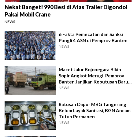
Nekat Banget! 990 Besi di Atas Trailer Digondol
Pakai Mobil Crane
NEWS
6 Fakta Pemecatan dan Sanksi
Pungli 4 ASN di Pemprov Banten
NEWS
Macet Jalur Bojonegara Bikin
Sopir Angkot Merugi, Pemprov
Banten Janjikan Keputusan Baru 4
Hari Lagi
NEWS
Ratusan Dapur MBG Tangerang
Belum Layak Sanitasi, BGN Ancam
Tutup Permanen
NEWS