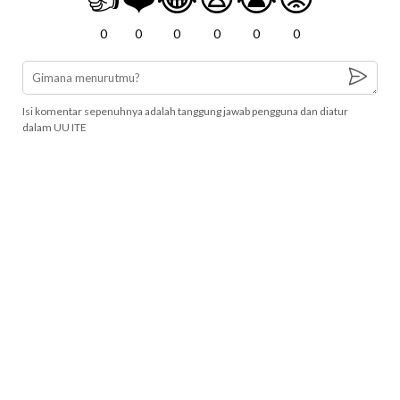
0
0
0
0
0
0
Isi komentar sepenuhnya adalah tanggung jawab pengguna dan diatur
dalam UU ITE