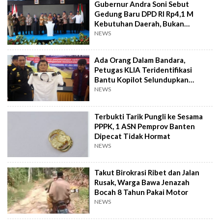
Gubernur Andra Soni Sebut
Gedung Baru DPD RI Rp4,1 M
Kebutuhan Daerah, Bukan
Senator
NEWS
Ada Orang Dalam Bandara,
Petugas KLIA Teridentifikasi
Bantu Kopilot Selundupkan
Ekstasi ke Indonesia
NEWS
Terbukti Tarik Pungli ke Sesama
PPPK, 1 ASN Pemprov Banten
Dipecat Tidak Hormat
NEWS
Takut Birokrasi Ribet dan Jalan
Rusak, Warga Bawa Jenazah
Bocah 8 Tahun Pakai Motor
NEWS