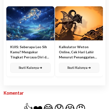
KUIS: Seberapa Leo Sih
Kalkulator Weton
Kamu? Mengukur
Online, Cek Hari Lahir
Tingkat Percaya Diri dan
Menurut Penanggalan
Karisma
Jawa
Ikuti Kuisnya ➔
Ikuti Kuisnya ➔
Komentar
👍
❤️
😂
😧
😭
😡