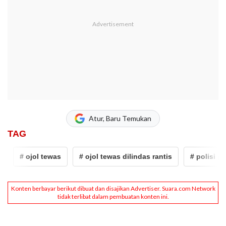
Atur, Baru Temukan
TAG
 ojol tewas
# ojol tewas dilindas rantis
# polisi pembun