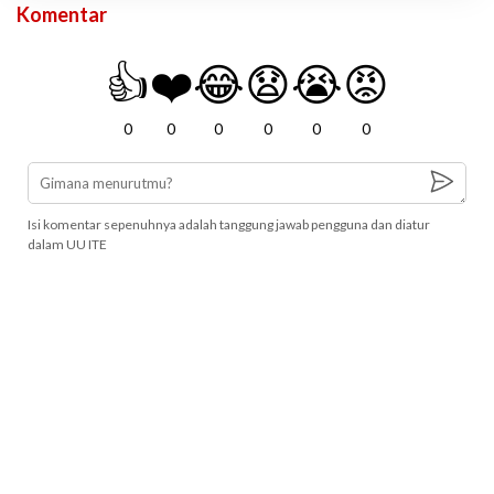
Komentar
👍
❤️
😂
😧
😭
😡
0
0
0
0
0
0
Isi komentar sepenuhnya adalah tanggung jawab pengguna dan diatur
dalam UU ITE