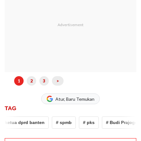
1
2
3
>
Atur, Baru Temukan
TAG
 ketua dprd banten
# spmb
# pks
# Budi Prajogo