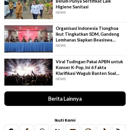
Belum Punya Sertifikat Laik
Higiene Sanitasi
NEWS
Organisasi Indonesia Tionghoa
Ikut Tingkatkan SDM, Gandeng
Lemhanas Siapkan Beasiswa
Hingga S3
NEWS
Viral Tudingan Pakai APBN untuk
Konser K-Pop, Ini 6 Fakta
Klarifikasi Wagub Banten Soal
Putrinya
NEWS
Berita Lainnya
Ikuti Kami