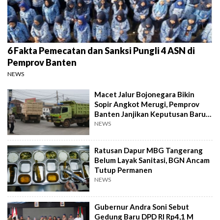
6 Fakta Pemecatan dan Sanksi Pungli 4 ASN di
Pemprov Banten
NEWS
Macet Jalur Bojonegara Bikin
Sopir Angkot Merugi, Pemprov
Banten Janjikan Keputusan Baru 4
Hari Lagi
NEWS
Ratusan Dapur MBG Tangerang
Belum Layak Sanitasi, BGN Ancam
Tutup Permanen
NEWS
Gubernur Andra Soni Sebut
Gedung Baru DPD RI Rp4,1 M