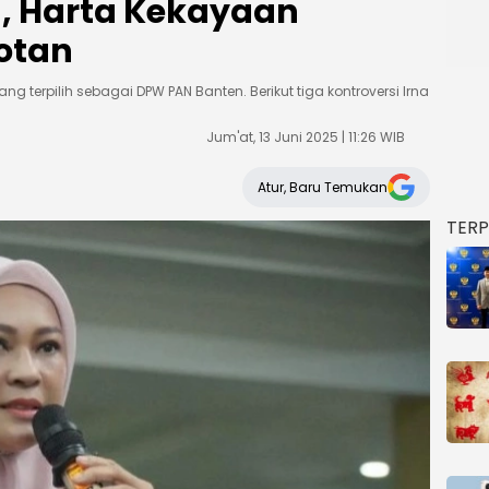
, Harta Kekayaan
otan
g terpilih sebagai DPW PAN Banten. Berikut tiga kontroversi Irna
Jum'at, 13 Juni 2025 | 11:26 WIB
Atur, Baru Temukan
TER