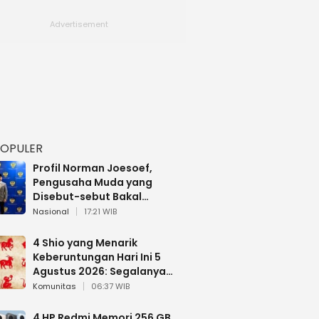
POPULER
Profil Norman Joesoef,
Pengusaha Muda yang
Disebut-sebut Bakal
Dilantik Jadi Wamenhan RI
Nasional
17:21 WIB
4 Shio yang Menarik
Keberuntungan Hari Ini 5
Agustus 2026: Segalanya
Berjalan Lancar
Komunitas
06:37 WIB
4 HP Redmi Memori 256 GB