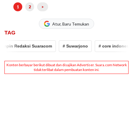
1
2
>
Atur, Baru Temukan
TAG
n Redaksi Suaracom
# Suwarjono
# core indonesia