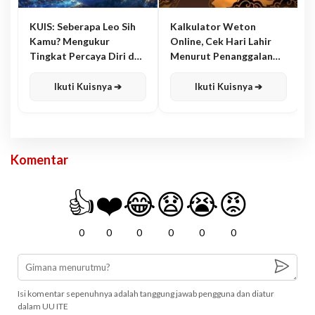
KUIS: Seberapa Leo Sih
Kalkulator Weton
Kamu? Mengukur
Online, Cek Hari Lahir
Tingkat Percaya Diri dan
Menurut Penanggalan
Karisma
Jawa
Ikuti Kuisnya ➔
Ikuti Kuisnya ➔
Komentar
👍
❤️
😂
😧
😭
😡
0
0
0
0
0
0
Isi komentar sepenuhnya adalah tanggung jawab pengguna dan diatur
dalam UU ITE