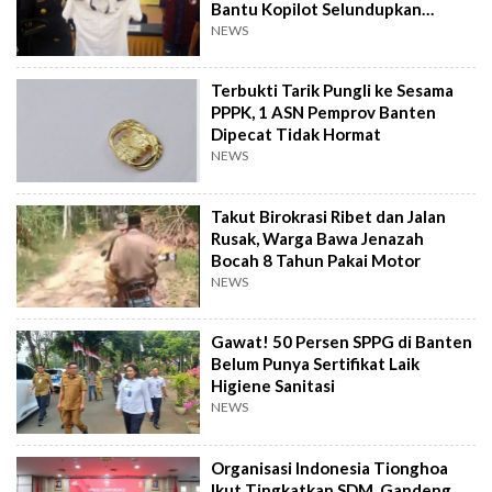
Bantu Kopilot Selundupkan
Ekstasi ke Indonesia
NEWS
Terbukti Tarik Pungli ke Sesama
PPPK, 1 ASN Pemprov Banten
Dipecat Tidak Hormat
NEWS
Takut Birokrasi Ribet dan Jalan
Rusak, Warga Bawa Jenazah
Bocah 8 Tahun Pakai Motor
NEWS
Gawat! 50 Persen SPPG di Banten
Belum Punya Sertifikat Laik
Higiene Sanitasi
NEWS
Organisasi Indonesia Tionghoa
Ikut Tingkatkan SDM, Gandeng