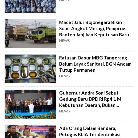
Macet Jalur Bojonegara Bikin
Sopir Angkot Merugi, Pemprov
Banten Janjikan Keputusan Baru 4
Hari Lagi
NEWS
Ratusan Dapur MBG Tangerang
Belum Layak Sanitasi, BGN Ancam
Tutup Permanen
NEWS
Gubernur Andra Soni Sebut
Gedung Baru DPD RI Rp4,1 M
Kebutuhan Daerah, Bukan
Senator
NEWS
Ada Orang Dalam Bandara,
Petugas KLIA Teridentifikasi