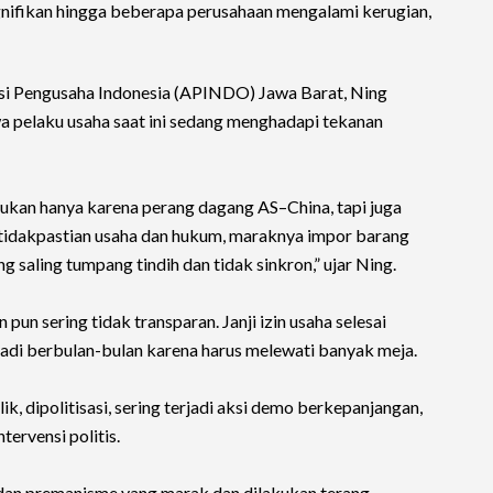
gnifikan hingga beberapa perusahaan mengalami kerugian,
asi Pengusaha Indonesia (APINDO) Jawa Barat, Ning
pelaku usaha saat ini sedang menghadapi tekanan
ukan hanya karena perang dagang AS–China, tapi juga
etidakpastian usaha dan hukum, maraknya impor barang
ng saling tumpang tindih dan tidak sinkron,” ujar Ning.
pun sering tidak transparan. Janji izin usaha selesai
jadi berbulan-bulan karena harus melewati banyak meja.
ik, dipolitisasi, sering terjadi aksi demo berkepanjangan,
tervensi politis.
 dan premanisme yang marak dan dilakukan terang-