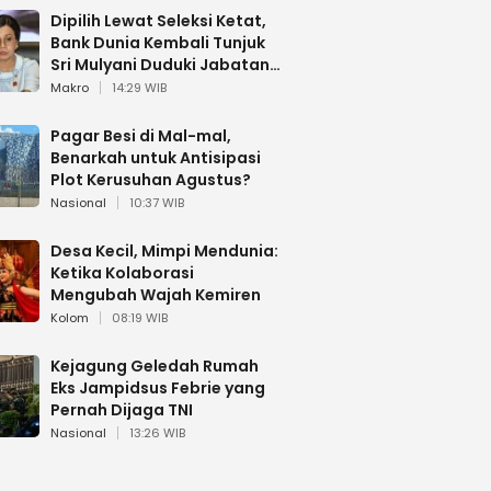
Dipilih Lewat Seleksi Ketat,
Bank Dunia Kembali Tunjuk
Sri Mulyani Duduki Jabatan
Strategis
Makro
14:29 WIB
Pagar Besi di Mal-mal,
Benarkah untuk Antisipasi
Plot Kerusuhan Agustus?
Nasional
10:37 WIB
Desa Kecil, Mimpi Mendunia:
Ketika Kolaborasi
Mengubah Wajah Kemiren
Kolom
08:19 WIB
Kejagung Geledah Rumah
Eks Jampidsus Febrie yang
Pernah Dijaga TNI
Nasional
13:26 WIB