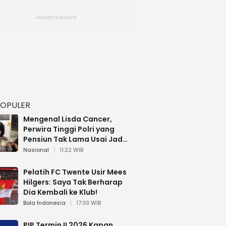
POPULER
Mengenal Lisda Cancer,
Perwira Tinggi Polri yang
Pensiun Tak Lama Usai Jadi
Brigjen
Nasional
11:22 WIB
Pelatih FC Twente Usir Mees
Hilgers: Saya Tak Berharap
Dia Kembali ke Klub!
Bola Indonesia
17:39 WIB
PIP Termin II 2026 Kapan