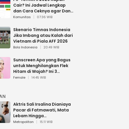
Cair? Ini Jadwal Lengkap
dan Cara Ceknya agar Dana
Tidak Hangus!
Komunitas
07:36 WIB
Skenario Timnas Indonesia
Jika Imbang atau Kalah dari
Vietnam di Piala AFF 2026
Bola Indonesia
20:49 WIB
Sunscreen Apa yang Bagus
untuk Menghilangkan Flek
Hitam di Wajah? Ini 3
Rekomendasi sesuai Review
Female
14:45 WIB
HAN
Aktris Sali Irsalina Dianiaya
Pacar di Fatmawati, Mata
Lebam Hingga
Diselamatkan Polantas
Metropolitan
15:11 WIB