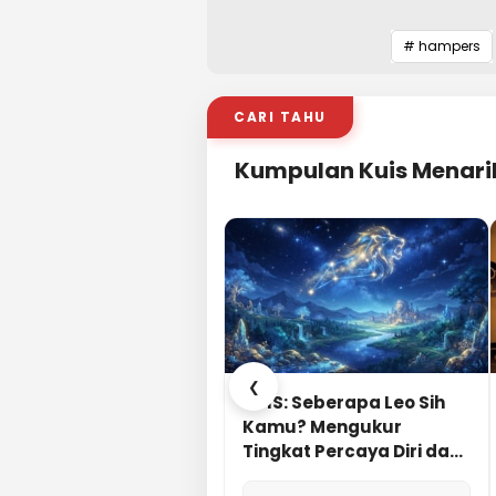
# hampers
CARI TAHU
Kumpulan Kuis Menari
❮
KUIS: Seberapa Leo Sih
Kamu? Mengukur
Tingkat Percaya Diri dan
Karisma