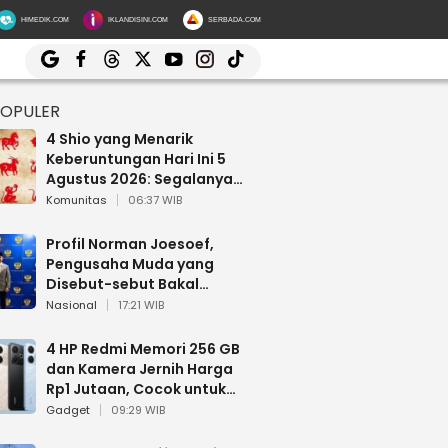
HIMEDIK.COM
IKLANDISINI.COM
SERBADA.COM
POPULER
4 Shio yang Menarik
Keberuntungan Hari Ini 5
Agustus 2026: Segalanya
Berjalan Lancar
Komunitas
06:37 WIB
Profil Norman Joesoef,
Pengusaha Muda yang
Disebut-sebut Bakal
Dilantik Jadi Wamenhan RI
Nasional
17:21 WIB
4 HP Redmi Memori 256 GB
dan Kamera Jernih Harga
Rp1 Jutaan, Cocok untuk
Multitasking
Gadget
09:29 WIB