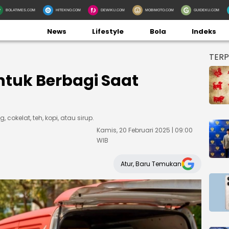
BOLATIMES.COM
HITEKNO.COM
DEWIKU.COM
MOBIMOTO.COM
GUIDEKU.COM
News
Lifestyle
Bola
Indeks
TER
ntuk Berbagi Saat
 cokelat, teh, kopi, atau sirup.
Kamis, 20 Februari 2025 | 09:00
WIB
Atur, Baru Temukan