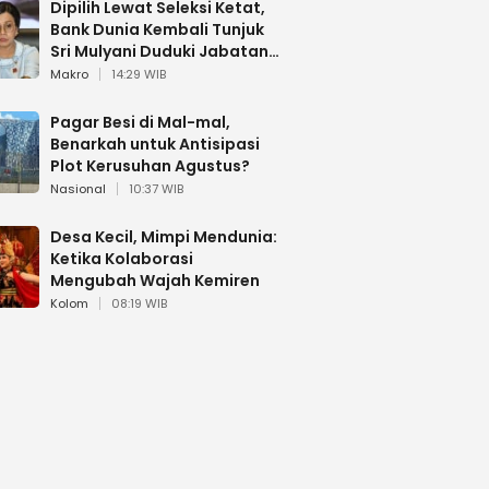
Dipilih Lewat Seleksi Ketat,
Bank Dunia Kembali Tunjuk
Sri Mulyani Duduki Jabatan
Strategis
Makro
14:29 WIB
Pagar Besi di Mal-mal,
Benarkah untuk Antisipasi
Plot Kerusuhan Agustus?
Nasional
10:37 WIB
Desa Kecil, Mimpi Mendunia:
Ketika Kolaborasi
Mengubah Wajah Kemiren
Kolom
08:19 WIB