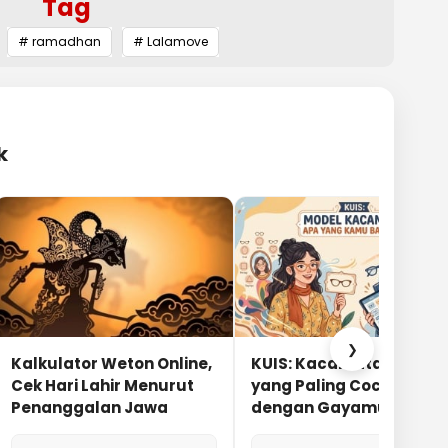
Tag
# ramadhan
# Lalamove
k
❯
Kalkulator Weton Online,
KUIS: Kacamata Apa
Cek Hari Lahir Menurut
yang Paling Cocok
Penanggalan Jawa
dengan Gayamu?