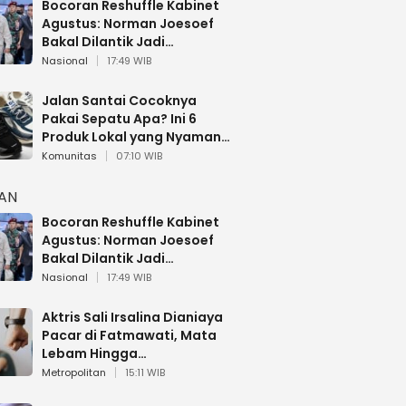
Bocoran Reshuffle Kabinet
Agustus: Norman Joesoef
Bakal Dilantik Jadi
Wamenhan RI
Nasional
17:49 WIB
Jalan Santai Cocoknya
Pakai Sepatu Apa? Ini 6
Produk Lokal yang Nyaman
Buat 17 Agustusan
Komunitas
07:10 WIB
HAN
Bocoran Reshuffle Kabinet
Agustus: Norman Joesoef
Bakal Dilantik Jadi
Wamenhan RI
Nasional
17:49 WIB
Aktris Sali Irsalina Dianiaya
Pacar di Fatmawati, Mata
Lebam Hingga
Diselamatkan Polantas
Metropolitan
15:11 WIB