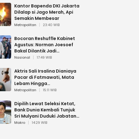
Kantor Bapenda DKI Jakarta
Dilalap si Jago Merah, Api
Semakin Membesar
Metropolitan
23:40 WIB
Bocoran Reshuffle Kabinet
Agustus: Norman Joesoef
Bakal Dilantik Jadi
Wamenhan RI
Nasional
17:49 WIB
Aktris Sali Irsalina Dianiaya
Pacar di Fatmawati, Mata
Lebam Hingga
Diselamatkan Polantas
Metropolitan
15:11 WIB
Dipilih Lewat Seleksi Ketat,
Bank Dunia Kembali Tunjuk
Sri Mulyani Duduki Jabatan
Strategis
Makro
14:29 WIB