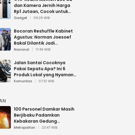
dan Kamera Jernih Harga
Rp1 Jutaan, Cocok untuk
Multitasking
Gadget
09:29 WIB
Bocoran Reshuffle Kabinet
Agustus: Norman Joesoef
Bakal Dilantik Jadi
Wamenhan RI
Nasional
17:49 WIB
Jalan Santai Cocoknya
Pakai Sepatu Apa? Ini 6
Produk Lokal yang Nyaman
Buat 17 Agustusan
Komunitas
07:10 WIB
HAN
100 Personel Damkar Masih
Berjibaku Padamkan
Kebakaran Gedung
Bapenda DKI
Metropolitan
23:47 WIB