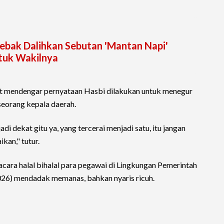
ebak Dalihkan Sebutan 'Mantan Napi'
ntuk Wakilnya
saat mendengar pernyataan Hasbi dilakukan untuk menegur
seorang kepala daerah.
di dekat gitu ya, yang tercerai menjadi satu, itu jangan
kan," tutur.
cara halal bihalal para pegawai di Lingkungan Pemerintah
26) mendadak memanas, bahkan nyaris ricuh.