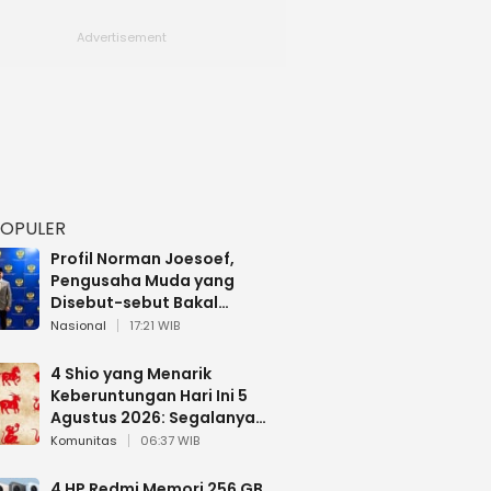
POPULER
Profil Norman Joesoef,
Pengusaha Muda yang
Disebut-sebut Bakal
Dilantik Jadi Wamenhan RI
Nasional
17:21 WIB
4 Shio yang Menarik
Keberuntungan Hari Ini 5
Agustus 2026: Segalanya
Berjalan Lancar
Komunitas
06:37 WIB
4 HP Redmi Memori 256 GB