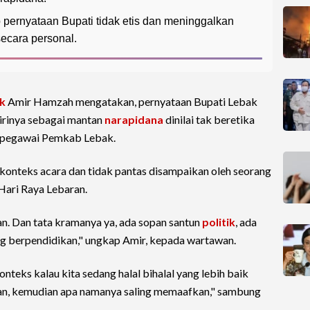
pernyataan Bupati tidak etis dan meninggalkan
secara personal.
k
Amir Hamzah mengatakan, pernyataan Bupati Lebak
rinya sebagai mantan
narapidana
dinilai tak beretika
a pegawai Pemkab Lebak.
 konteks acara dan tidak pantas disampaikan oleh seorang
Hari Raya Lebaran.
an. Dan tata kramanya ya, ada sopan santun
politik
, ada
rang berpendidikan," ungkap Amir, kepada wartawan.
t konteks kalau kita sedang halal bihalal yang lebih baik
nan, kemudian apa namanya saling memaafkan," sambung