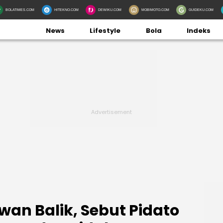
BOLATIMES.COM
HITEKNO.COM
DEWIKU.COM
MOBIMOTO.COM
GUIDEKU.COM
News
Lifestyle
Bola
Indeks
an Balik, Sebut Pidato