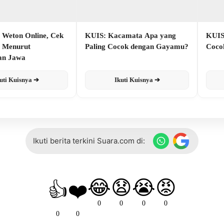
 Weton Online, Cek
KUIS: Kacamata Apa yang
KUIS
r Menurut
Paling Cocok dengan Gayamu?
Coco
an Jawa
uti Kuisnya ➔
Ikuti Kuisnya ➔
Ikuti berita terkini Suara.com di:
😂
😧
😭
😡
👍
❤️
0
0
0
0
0
0