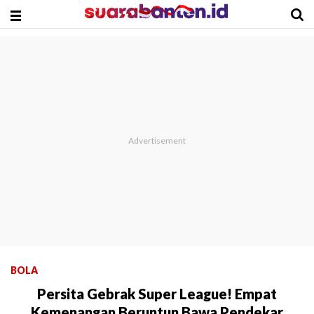
BOLA
Persita Gebrak Super League! Empat
Kemenangan Beruntun Bawa Pendekar