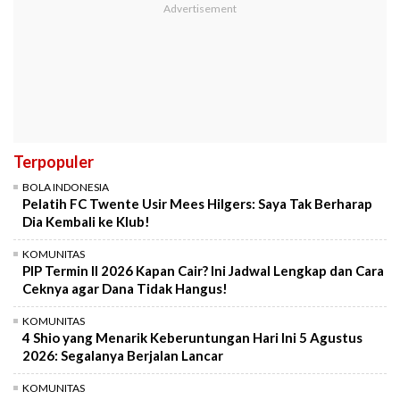
Terpopuler
BOLA INDONESIA
Pelatih FC Twente Usir Mees Hilgers: Saya Tak Berharap
Dia Kembali ke Klub!
KOMUNITAS
PIP Termin II 2026 Kapan Cair? Ini Jadwal Lengkap dan Cara
Ceknya agar Dana Tidak Hangus!
KOMUNITAS
4 Shio yang Menarik Keberuntungan Hari Ini 5 Agustus
2026: Segalanya Berjalan Lancar
KOMUNITAS