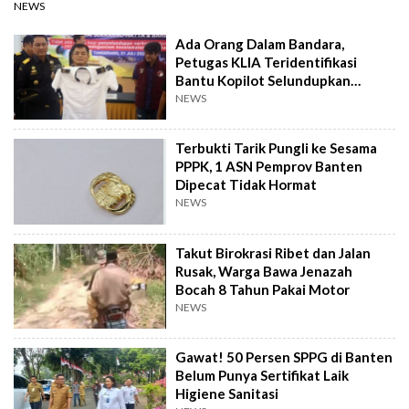
NEWS
Ada Orang Dalam Bandara,
Petugas KLIA Teridentifikasi
Bantu Kopilot Selundupkan
Ekstasi ke Indonesia
NEWS
Terbukti Tarik Pungli ke Sesama
PPPK, 1 ASN Pemprov Banten
Dipecat Tidak Hormat
NEWS
Takut Birokrasi Ribet dan Jalan
Rusak, Warga Bawa Jenazah
Bocah 8 Tahun Pakai Motor
NEWS
Gawat! 50 Persen SPPG di Banten
Belum Punya Sertifikat Laik
Higiene Sanitasi