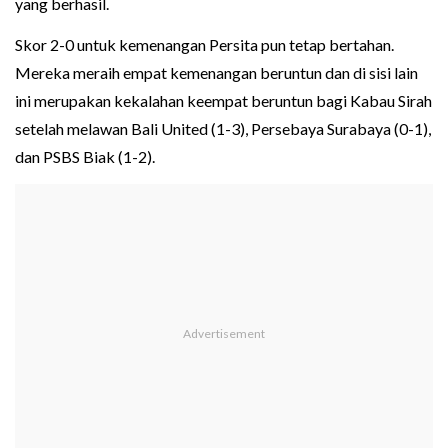
yang berhasil.
Skor 2-0 untuk kemenangan Persita pun tetap bertahan.
Mereka meraih empat kemenangan beruntun dan di sisi lain
ini merupakan kekalahan keempat beruntun bagi Kabau Sirah
setelah melawan Bali United (1-3), Persebaya Surabaya (0-1),
dan PSBS Biak (1-2).