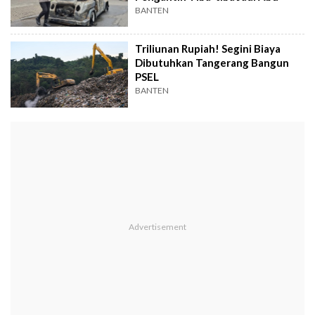
BANTEN
Triliunan Rupiah! Segini Biaya
Dibutuhkan Tangerang Bangun
PSEL
BANTEN