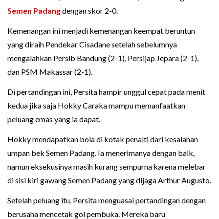
Semen Padang
dengan skor 2-0.
Kemenangan ini menjadi kemenangan keempat beruntun
yang diraih Pendekar Cisadane setelah sebelumnya
mengalahkan Persib Bandung (2-1), Persijap Jepara (2-1),
dan PSM Makassar (2-1).
Di pertandingan ini, Persita hampir unggul cepat pada menit
kedua jika saja Hokky Caraka mampu memanfaatkan
peluang emas yang ia dapat.
Hokky mendapatkan bola di kotak penalti dari kesalahan
umpan bek Semen Padang. Ia menerimanya dengan baik,
namun eksekusinya masih kurang sempurna karena melebar
di sisi kiri gawang Semen Padang yang dijaga Arthur Augusto.
Setelah peluang itu, Persita menguasai pertandingan dengan
berusaha mencetak gol pembuka. Mereka baru