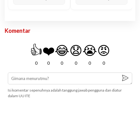
Komentar
👍
❤️
😂
😧
😭
😡
0
0
0
0
0
0
Isi komentar sepenuhnya adalah tanggung jawab pengguna dan diatur
dalam UU ITE