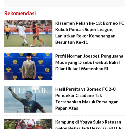
Rekomendasi
Klasemen Pekan ke-13: Borneo FC
Kukuh Puncak Super League,
Lanjutkan Rekor Kemenangan
Beruntun Ke-11
Profil Norman Joesoef, Pengusaha
Muda yang Disebut-sebut Bakal
Dilantik Jadi Wamenhan RI
Hasil Persita vs Borneo FC 2-0:
Pendekar Cisadane Tak
Tertahankan Masuk Persaingan
Papan Atas
Kampung di Yogya Sulap Ratusan
Galon Bekas Jadi Dekorasi HUT RI,