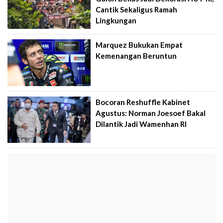
Cantik Sekaligus Ramah
Lingkungan
Marquez Bukukan Empat
Kemenangan Beruntun
Bocoran Reshuffle Kabinet
Agustus: Norman Joesoef Bakal
Dilantik Jadi Wamenhan RI