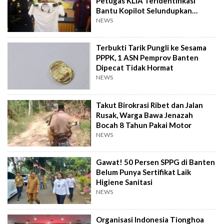
Petugas KLIA Teridentifikasi
Bantu Kopilot Selundupkan
Ekstasi ke Indonesia
NEWS
Terbukti Tarik Pungli ke Sesama
PPPK, 1 ASN Pemprov Banten
Dipecat Tidak Hormat
NEWS
Takut Birokrasi Ribet dan Jalan
Rusak, Warga Bawa Jenazah
Bocah 8 Tahun Pakai Motor
NEWS
Gawat! 50 Persen SPPG di Banten
Belum Punya Sertifikat Laik
Higiene Sanitasi
NEWS
Organisasi Indonesia Tionghoa