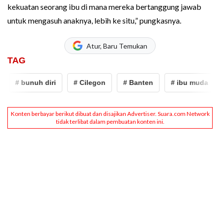
kekuatan seorang ibu di mana mereka bertanggung jawab
untuk mengasuh anaknya, lebih ke situ,” pungkasnya.
Atur, Baru Temukan
TAG
# bunuh diri
# Cilegon
# Banten
# ibu muda
#