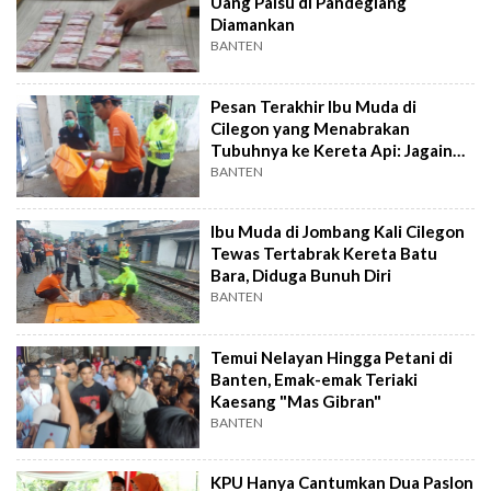
Uang Palsu di Pandeglang
Diamankan
BANTEN
Pesan Terakhir Ibu Muda di
Cilegon yang Menabrakan
Tubuhnya ke Kereta Api: Jagain
Anak Kita Ya!
BANTEN
Ibu Muda di Jombang Kali Cilegon
Tewas Tertabrak Kereta Batu
Bara, Diduga Bunuh Diri
BANTEN
Temui Nelayan Hingga Petani di
Banten, Emak-emak Teriaki
Kaesang "Mas Gibran"
BANTEN
KPU Hanya Cantumkan Dua Paslon