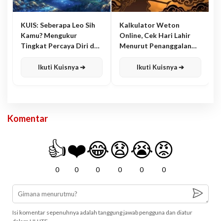
KUIS: Seberapa Leo Sih
Kalkulator Weton
Kamu? Mengukur
Online, Cek Hari Lahir
Tingkat Percaya Diri dan
Menurut Penanggalan
Karisma
Jawa
Ikuti Kuisnya ➔
Ikuti Kuisnya ➔
Komentar
👍
❤️
😂
😧
😭
😡
0
0
0
0
0
0
Isi komentar sepenuhnya adalah tanggung jawab pengguna dan diatur