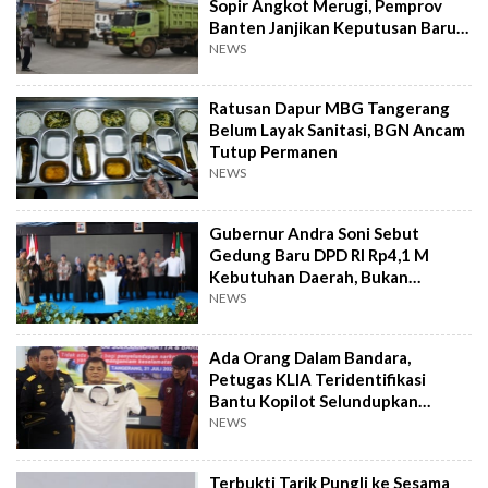
Sopir Angkot Merugi, Pemprov
Banten Janjikan Keputusan Baru 4
Hari Lagi
NEWS
Ratusan Dapur MBG Tangerang
Belum Layak Sanitasi, BGN Ancam
Tutup Permanen
NEWS
Gubernur Andra Soni Sebut
Gedung Baru DPD RI Rp4,1 M
Kebutuhan Daerah, Bukan
Senator
NEWS
Ada Orang Dalam Bandara,
Petugas KLIA Teridentifikasi
Bantu Kopilot Selundupkan
Ekstasi ke Indonesia
NEWS
Terbukti Tarik Pungli ke Sesama