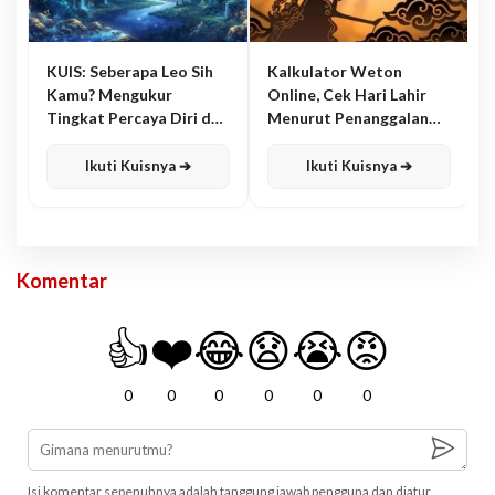
KUIS: Seberapa Leo Sih
Kalkulator Weton
Kamu? Mengukur
Online, Cek Hari Lahir
Tingkat Percaya Diri dan
Menurut Penanggalan
Karisma
Jawa
Ikuti Kuisnya ➔
Ikuti Kuisnya ➔
Komentar
👍
❤️
😂
😧
😭
😡
0
0
0
0
0
0
Isi komentar sepenuhnya adalah tanggung jawab pengguna dan diatur