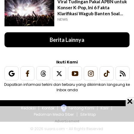
Viral Tudingan Pakai APBN untuk
Konser K-Pop, Ini 6 Fakta
Klarifikasi Wagub Banten Soal
Putrinya
NEWS
Berita Lainnya
Ikuti Kami
Dapatkan informasi terkini dan terbaru yang dikirimkan langsung ke
Inbox anda
Redaksi
Kontak
Tentang Kami
Karir
Pedoman Media Siber
Site Map
© 2026 suara.com - All Rights Reserved.